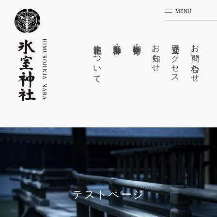
MENU
氷室神社について
祭事・神事
御祈祷・御守
お知らせ
交通アクセス
お問い合わせ
テストページ