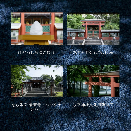
ひむろしらゆき祭り
氷室神社公式Youtube
なら氷室 最新号・バックナ
氷室神社文化興隆財団
ンバー